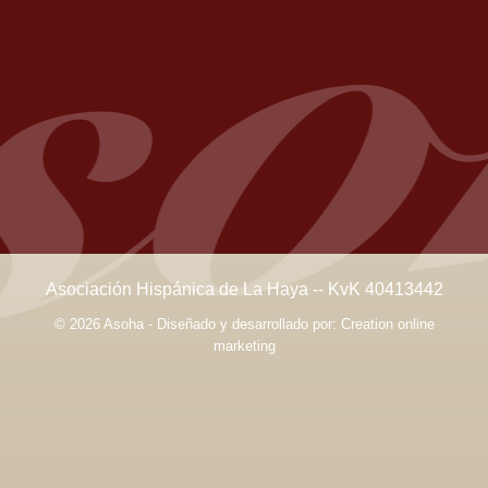
Asociación Hispánica de La Haya -- KvK 40413442
© 2026 Asoha - Diseñado y desarrollado por:
Creation online
marketing