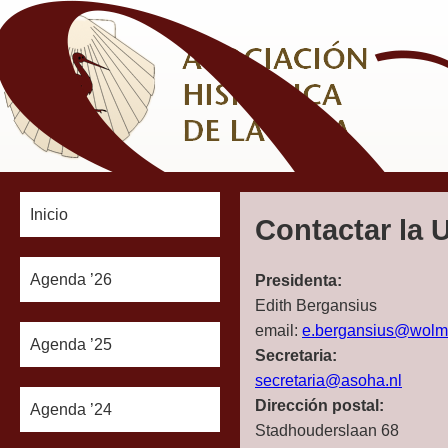
Inicio
Contactar la 
Agenda ’26
Presidenta:
Edith Bergansius
email:
e.bergansius@wolma
Agenda ’25
Secretaria:
secretaria@asoha.nl
Dirección postal:
Agenda ’24
Stadhouderslaan 68