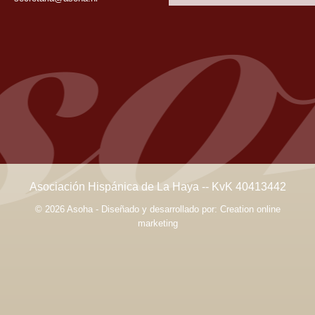
Asociación Hispánica de La Haya -- KvK 40413442
© 2026 Asoha - Diseñado y desarrollado por:
Creation online
marketing