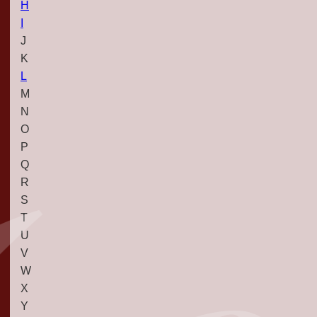
H
I
J
K
L
M
N
O
P
Q
R
S
T
U
V
W
X
Y