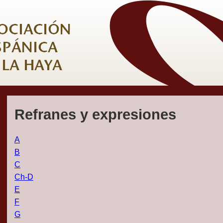
Refranes y expresiones
A
B
C
Ch-D
E
F
G